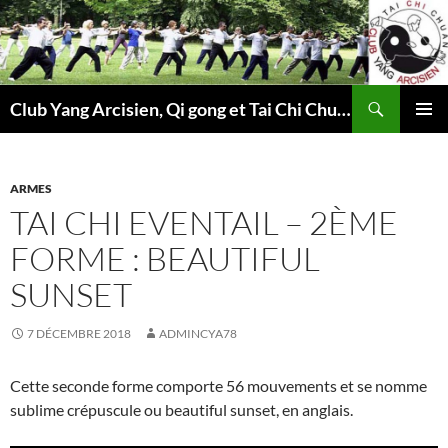
Aller
au
contenu
Recherche
Club Yang Arcisien, Qi gong et Tai Chi Chuan à Bois d'Arcy
MENU
PRINCI
ARMES
TAI CHI EVENTAIL – 2ÈME
FORME : BEAUTIFUL
SUNSET
7 DÉCEMBRE 2018
ADMINCYA78
Cette seconde forme comporte 56 mouvements et se nomme
sublime crépuscule ou beautiful sunset, en anglais.